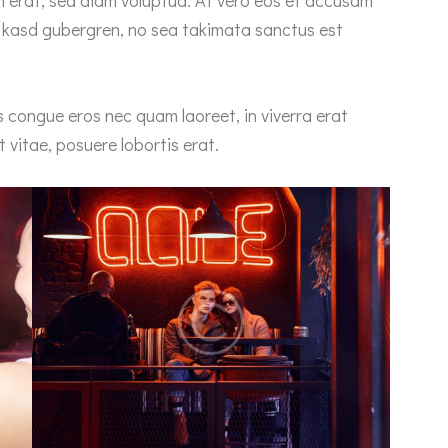
ta kasd gubergren, no sea takimata sanctus est
 congue eros nec quam laoreet, in viverra erat
 vitae, posuere lobortis erat.