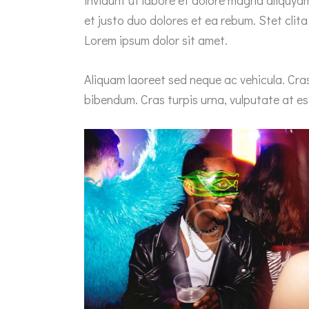
et justo duo dolores et ea rebum. Stet cli
Lorem ipsum dolor sit amet.
Aliquam laoreet sed neque ac vehicula. Cras
bibendum. Cras turpis urna, vulputate at est