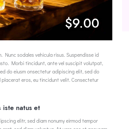
$9.00
um. Nunc sodales vehicula risus. Suspendisse id
usto. Morbi tincidunt, ante vel suscipit volutpat,
sed do eiusm onsectetur adipiscing elit, sed do
 placerat eros, eu tincidunt velit. Consectetur
 iste natus et
ipscing elitr, sed diam nonumy eirmod tempor
m erat, sed diam voluptua. At vero eos et accusam