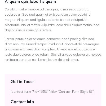
Aliquam quis lobortis quam
Curabitur pellentesque odio magna, id malesuada arcu
sodales ut. Sed sed quam ut ex bibendum commodo id id
magna. Aliquam sed ligula sed ante blandit volutpat. Ut
bibendum, nisi et mattis vulputate, odio arcu aliquet metus, nec
dapibus risus risus quis lectus.
Lorem ipsum dolor sit amet, consetetur sadipscing elitr, sed
diam nonumy eirmod tempor invidunt ut labore et dolore magna
aliquyam erat, sed diam voluptua. At vero eos et accusam et
justo duo dolores et ea rebum. Stet clita kasd gubergren, no sea
takimata sanctus est Lorem ipsum dolor sit amet.
Get in Touch
[contact-form-7 id=”6501″ title=”Contact Form (Style 8)”]
Contact Info