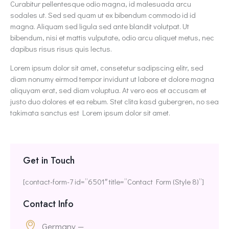
Curabitur pellentesque odio magna, id malesuada arcu
sodales ut. Sed sed quam ut ex bibendum commodo id id
magna. Aliquam sed ligula sed ante blandit volutpat. Ut
bibendum, nisi et mattis vulputate, odio arcu aliquet metus, nec
dapibus risus risus quis lectus.
Lorem ipsum dolor sit amet, consetetur sadipscing elitr, sed
diam nonumy eirmod tempor invidunt ut labore et dolore magna
aliquyam erat, sed diam voluptua. At vero eos et accusam et
justo duo dolores et ea rebum. Stet clita kasd gubergren, no sea
takimata sanctus est Lorem ipsum dolor sit amet.
Get in Touch
[contact-form-7 id=”6501″ title=”Contact Form (Style 8)”]
Contact Info
Germany —