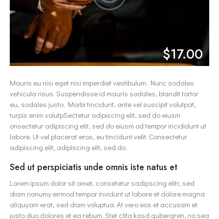
$17.00
Mauris eu nisi eget nisi imperdiet vestibulum. Nunc sodales
vehicula risus. Suspendisse id mauris sodales, blandit tortor
eu, sodales justo. Morbi tincidunt, ante vel suscipit volutpat,
turpis enim volutpSectetur adipiscing elit, sed do eiusm
onsectetur adipiscing elit, sed do eiusm od tempor incididunt ut
labore. Ut vel placerat eros, eu tincidunt velit. Consectetur
adipiscing elit, adipiscing elit, sed do.
Sed ut perspiciatis unde omnis iste natus et
Lorem ipsum dolor sit amet, consetetur sadipscing elitr, sed
diam nonumy eirmod tempor invidunt ut labore et dolore magna
aliquyam erat, sed diam voluptua. At vero eos et accusam et
justo duo dolores et ea rebum. Stet clita kasd gubergren, no sea