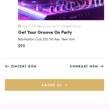
R
Ü
A
N
R
Ü
M
A
L
M
Ağu 5, 2025@3:00 pm
-
Eyl 19, 2026@11:30 pm
E
A
Get Your Groove On Party
R
V
Manhattan Club
350 5th Ave, New York
D
E
$95
E
G
G
Ö
E
R
Z
ÖNCEKI GÜN
SONRAKI GÜN
Ü
I
N
N
Ü
M
ABONE OL
M
E
L
E
R