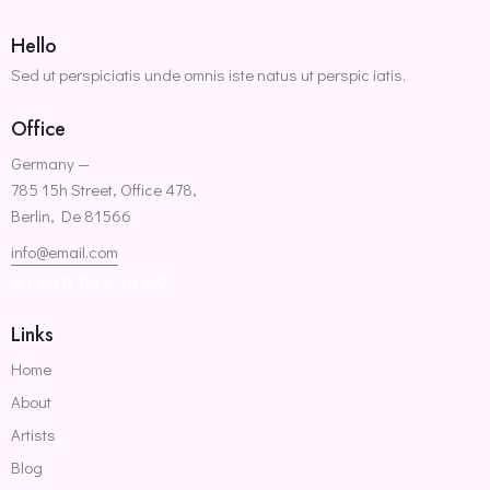
D
Hello
E
Sed ut perspiciatis unde omnis iste natus ut perspic iatis.
G
E
Office
Z
I
Germany —
785 15h Street, Office 478,
N
Berlin, De 81566
M
E
info@email.com
+1 840 841 25 69
Links
Home
About
Artists
Blog